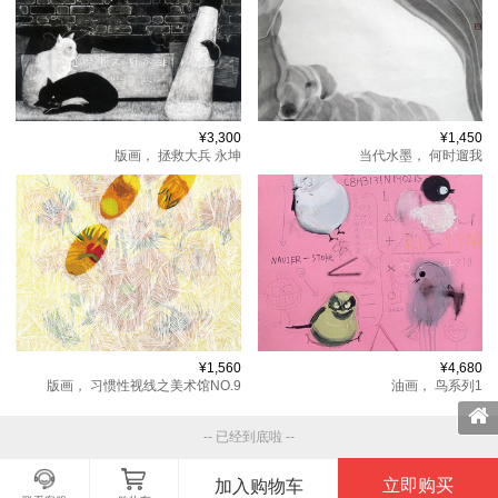
¥3,300
¥1,450
版画，
拯救大兵 永坤
当代水墨，
何时遛我
¥1,560
¥4,680
版画，
习惯性视线之美术馆NO.9
油画，
鸟系列1
-- 已经到底啦 --
立即购买
加入购物车