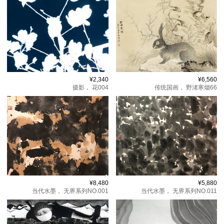
¥2,340
¥6,560
摄影，
花004
传统国画，
野渚寒烟66
¥8,480
¥5,880
当代水墨，
无界系列NO.001
当代水墨，
无界系列NO.011