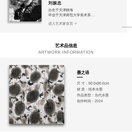
刘振忠
出生于天津静海
毕业于天津师范大学美术系
现为天津美术家协会会员
进入艺术家首页
北京国画协会会员
中法艺术交流协会会员
写生中国-中国油画俱乐部会员
作品先后在中国美术教育、美术报、美术大观、
天津日报、中国绘画写生集、中国收藏等刊物发
艺术品信息
表
ARTWORK INFORMATION
墨之语
尺 寸：90.0x90.0cm
材 质：
纸本水墨
作品类型：当代水墨
创作时间：2024