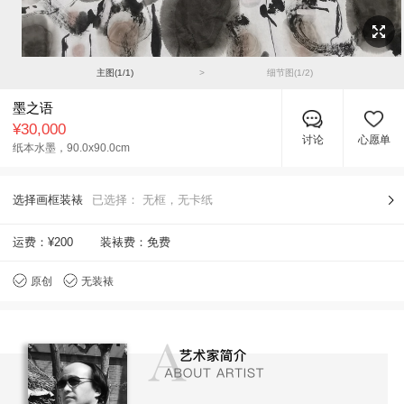
主图(
1
/
1
)
>
细节图(
1
/
2
)
墨之语
¥30,000
讨论
心愿单
纸本水墨，
90.0x90.0cm
选择画框装裱
已选择：
无框，无卡纸
运费：
¥200
装裱费：免费
原创
无装裱