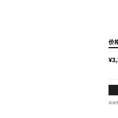
价
¥3,
装裱