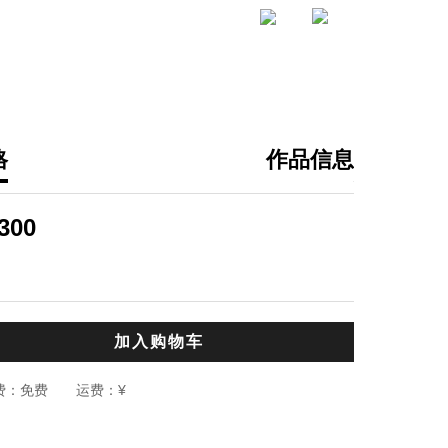
格
作品信息
刘根
拯救大兵 永
300
,
纸本油印
30.0
编辑推荐：
刘根的系列作
加入购物车
手法进行表现
讶 ， 或疑惑
费：
免费
运费：
¥
些隐喻的符号
龟、静止的小