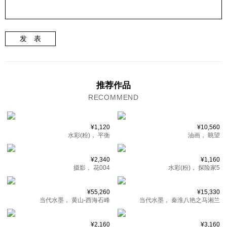
发 表
推荐作品
RECOMMEND
¥1,120
¥10,560
水彩(粉)，
平衡
油画，
眺望
¥2,340
¥1,160
摄影，
花004
水彩(粉)，
探险家5
¥55,260
¥15,330
当代水墨，
黄山-西海石峰
当代水墨，
秦淮八艳之马湘兰
¥2,160
¥3,160