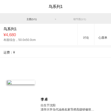
鸟系列1
主图(
1
/
1
)
>
细节图(
1
/
1
)
鸟系列1
¥4,680
讨论
心愿单
布面综合，
50.0x50.0cm
运费：
¥
李卓
出生于沈阳
清华大学当代油画名家导师高级研修班