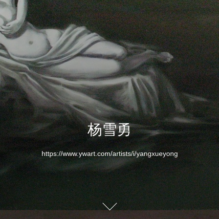
杨雪勇
https://www.ywart.com/artists/i/yangxueyong