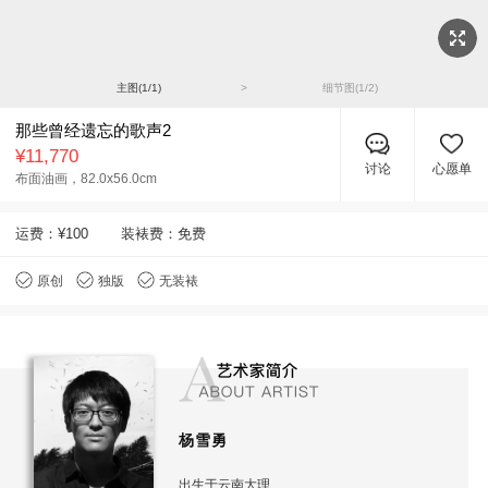
主图(
1
/
1
)
>
细节图(
1
/
2
)
那些曾经遗忘的歌声2
¥11,770
讨论
心愿单
布面油画，
82.0x56.0cm
运费：
¥100
装裱费：免费
原创
独版
无装裱
杨雪勇
出生于云南大理