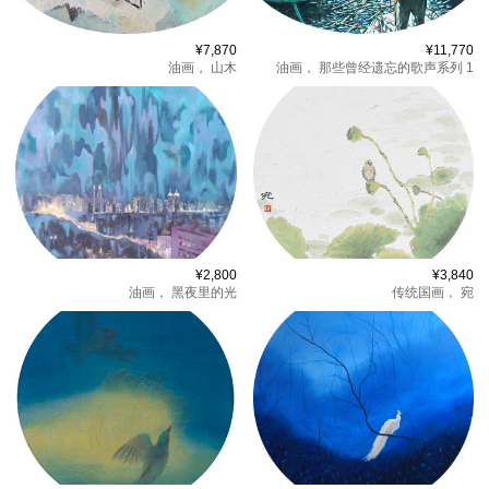
¥7,870
¥11,770
油画，
山木
油画，
那些曾经遗忘的歌声系列 1
¥2,800
¥3,840
油画，
黑夜里的光
传统国画，
宛