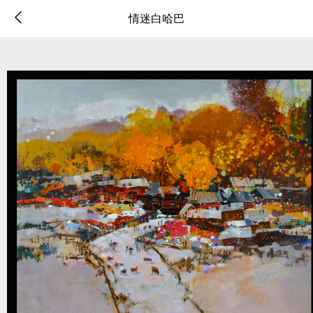
情迷白哈巴