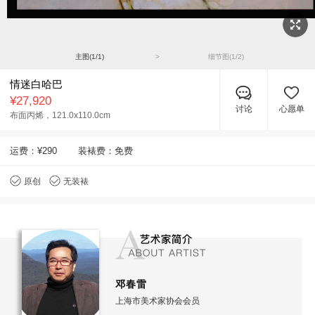
主图(
1
/
1
)
>
细节图(
1
/
2
)
情迷白哈巴
¥27,920
讨论
心愿单
布面丙烯，
121.0x110.0cm
运费：
¥290
装裱费：免费
原创
无装裱
邓春雷
上海市美术家协会会员