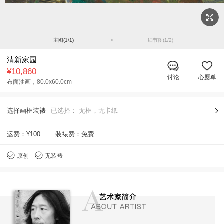
主图(
1
/
1
)
>
细节图(
1
/
2
)
清新家园
¥10,860
讨论
心愿单
布面油画，
80.0x60.0cm
选择画框装裱
已选择：
无框，无卡纸
运费：
¥100
装裱费：免费
原创
无装裱