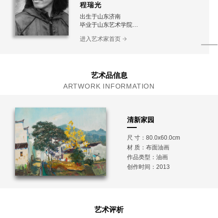
程瑞光
出生于山东济南
毕业于山东艺术学院
中国书画院油画创作院院聘画家
进入艺术家首页
山东师范大学艺术硕士导师
山东建筑大学艺术硕士导师
山东青年政治学院客座教授
山东油画学会理事
山东美术家协会会员
艺术品信息
ARTWORK INFORMATION
清新家园
尺 寸：80.0x60.0cm
材 质：
布面油画
作品类型：油画
创作时间：2013
艺术评析