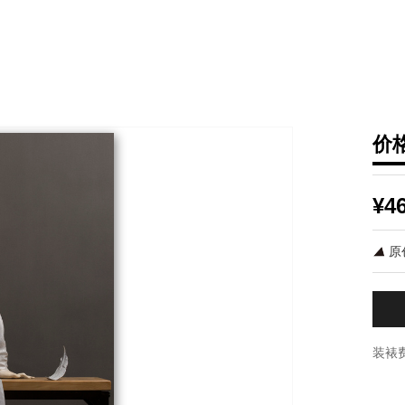
价
¥4
原
装裱