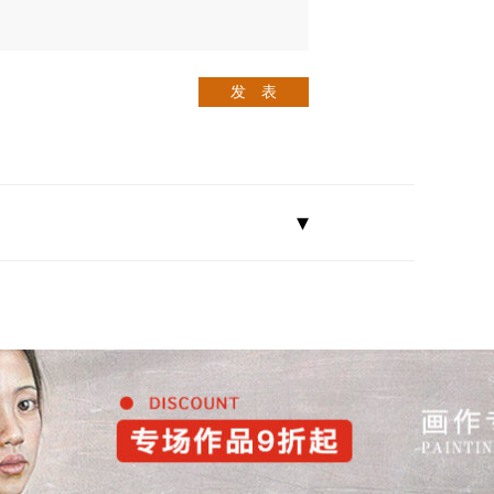
发 表
▾