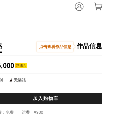
格
作品信息
点击查看作品信息
邹洪元
等风来
,
201
6,000
,
青铜
76.0x10
创
无装裱
编辑推荐：
艺术家邹洪元
加入购物车
像进入了一座
雕塑少女或小
费：
免费
运费：
¥930
作品中的重要
寓意深刻，有