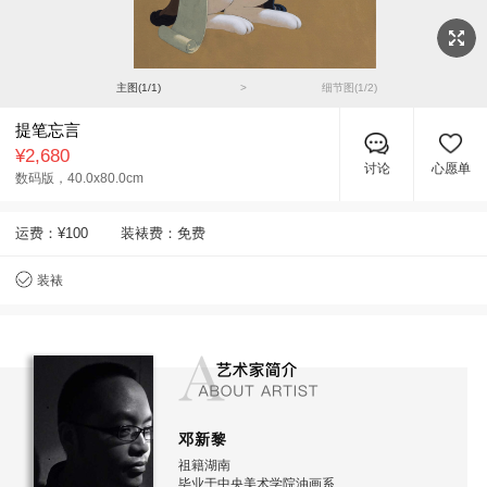
主图(
1
/
1
)
>
细节图(
1
/
2
)
提笔忘言
¥2,680
讨论
心愿单
数码版，
40.0x80.0cm
运费：
¥100
装裱费：免费
装裱
邓新黎
祖籍湖南
毕业于中央美术学院油画系