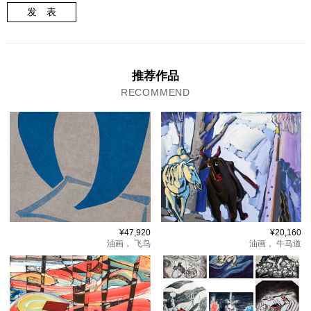
发 表
推荐作品
RECOMMEND
¥47,920
¥20,160
油画，
飞鸟
油画，
牛马道