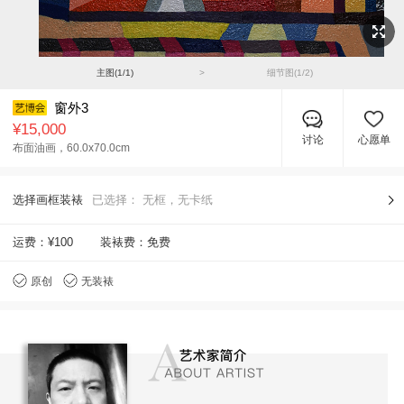
主图(
1
/
1
)
>
细节图(
1
/
2
)
窗外3
¥15,000
讨论
心愿单
布面油画，
60.0x70.0cm
选择画框装裱
已选择：
无框，无卡纸
运费：
¥100
装裱费：免费
原创
无装裱