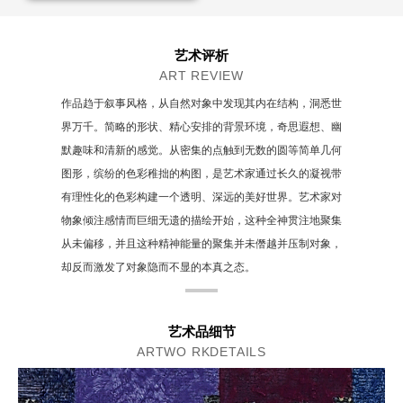
艺术评析
ART REVIEW
作品趋于叙事风格，从自然对象中发现其内在结构，洞悉世
界万千。简略的形状、精心安排的背景环境，奇思遐想、幽
默趣味和清新的感觉。从密集的点触到无数的圆等简单几何
图形，缤纷的色彩稚拙的构图，是艺术家通过长久的凝视带
有理性化的色彩构建一个透明、深远的美好世界。艺术家对
物象倾注感情而巨细无遗的描绘开始，这种全神贯注地聚集
从未偏移，并且这种精神能量的聚集并未僭越并压制对象，
却反而激发了对象隐而不显的本真之态。
艺术品细节
ARTWO RKDETAILS