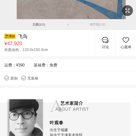
主图(
1
/
1
)
>
细节图(
1
/
2
)
飞鸟
¥47,920
讨论
心愿单
布面油画，
120.0x150.0cm
运费：
¥390
装裱费：免费
原创
无装裱
叶观春
出生于福建
毕业于天津美术学院