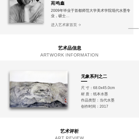
苑鸣鑫
2009年毕业于首都师范大学美术学院现代水墨专
业，硕士
中国美术家协会会员、北京女美术家协会会员
进入艺术家首页
现为火箭军美术书法研究院创作员
艺术品信息
ARTWORK INFORMATION
无象系列之二
尺 寸：68.0x45.0cm
材 质：
纸本水墨
作品类型：当代水墨
创作时间：2017
艺术评析
ART REVIEW