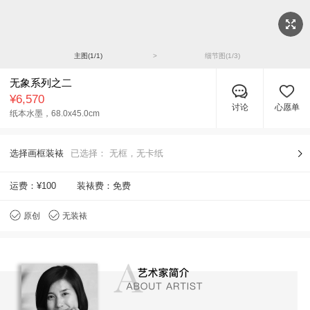
主图(
1
/
1
)
>
细节图(
1
/
3
)
无象系列之二
¥6,570
讨论
心愿单
纸本水墨，
68.0x45.0cm
选择画框装裱
已选择：
无框，无卡纸
运费：
¥100
装裱费：免费
原创
无装裱