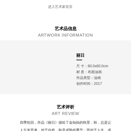
中国书画院油画创作院院聘画家
进入艺术家首页
山东师范大学艺术硕士导师
山东建筑大学艺术硕士导师
山东青年政治学院客座教授
山东油画学会理事
山东美术家协会会员
艺术品信息
ARTWORK INFORMATION
丽日
尺 寸：80.0x60.0cm
材 质：
布面油画
作品类型：油画
创作时间：2017
艺术评析
ART REVIEW
四季轮回，作品《丽日》描绘了金灿灿的秋景，秋，总是让
人引发思考，对于自然，秋是成熟的季节；而对于人生，成