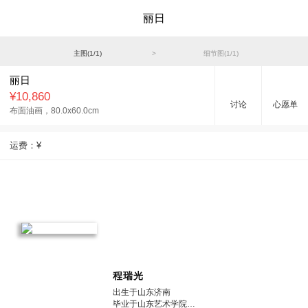
丽日
主图(
1
/
1
)
>
细节图(
1
/
1
)
丽日
¥10,860
讨论
心愿单
布面油画，
80.0x60.0cm
运费：
¥
程瑞光
出生于山东济南
毕业于山东艺术学院