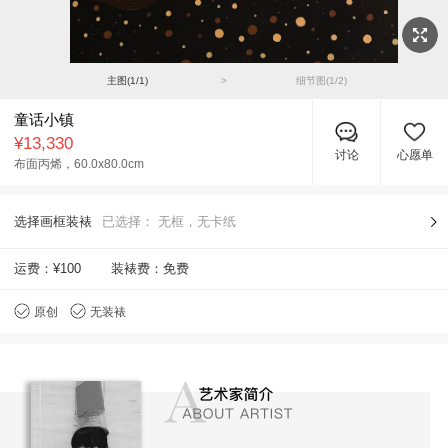
主图(
1
/
1
)
>
细节图(
1
/
2
)
童话小镇
¥13,330
讨论
心愿单
布面丙烯，
60.0x80.0cm
选择画框装裱
已选择：
无框，无卡纸
运费：
¥100
装裱费：免费
原创
无装裱