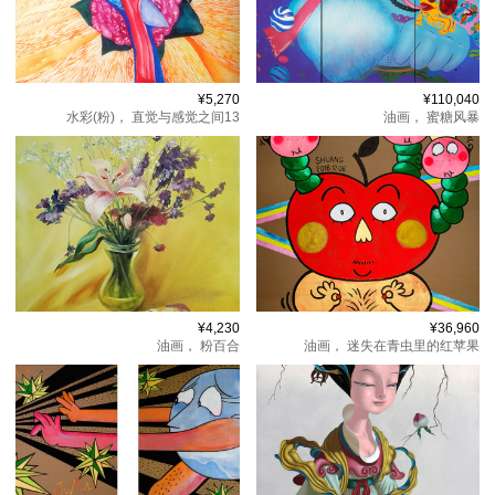
¥5,270
¥110,040
水彩(粉)，
直觉与感觉之间13
油画，
蜜糖风暴
¥4,230
¥36,960
油画，
粉百合
油画，
迷失在青虫里的红苹果