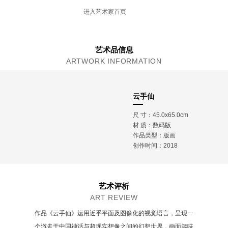
WHITECLIFF艺术和设计学院，设计学士
进入艺术家首页
新西兰美术家协会理事
艺术品信息
ARTWORK INFORMATION
云手仙
尺 寸：45.0x65.0cm
材 质：
数码版
作品类型：版画
创作时间：2018
艺术评析
ART REVIEW
作品《云手仙》运用近乎平面及图像化的视觉语言，呈现一
个游走于中国神话与超现实想像之间的幻想世界，画面趣味