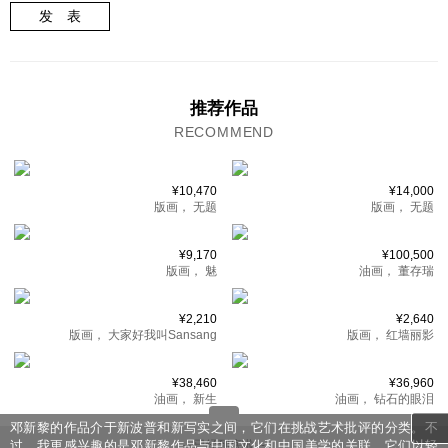
发 表
推荐作品
RECOMMEND
¥10,470
¥14,000
版画，
无题
版画，
无题
¥9,170
¥100,500
版画，
魅
油画，
董存瑞
¥2,210
¥2,640
版画，
大家好我叫Sansang
版画，
红墙丽影
¥38,460
¥36,960
油画，
新生
油画，
钻石的眼泪
邓新黎的作品介于新波普和新写实之间，它们在挑战艺术批评的分类。不
过，我更感兴趣的是邓新黎作品与中国文化和中国美学的关联。它们以轻
-- 已经到底啦 --