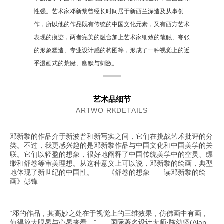
性强。艺术家邓新黎曾经长时间居于新西兰深造及从事创
作，所以他的作品既有传统的中国文化元素，又有西方艺术
表现的痕迹，两者完美的融合加上艺术家细致的笔触、夸张
的形象塑造、专业设计感的构图等，形成了一种视觉上的近
乎漫画式的荒诞、幽默与刺激。
艺术品细节
ARTWO RKDETAILS
邓新黎的作品介于新波普和新写实之间，它们在挑战艺术批评的分
类。不过，我更感兴趣的是邓新黎作品与中国文化和中国美学的关
联。它们以轻盈的想象，很好地阐释了中国传统美学中的空灵、缥
缈和舒卷等审美理想。从这种意义上可以说，邓新黎的绘画，典型
地体现了新世纪的中国性。——《舒卷的想象——读邓新黎的绘
画》彭锋
“邓的作品，其高妙之处在于视觉上的三维效果，仿佛画中有画，
值得放大眼界与心界来看。”——国际著名设计大师·陈幼坚(Alan