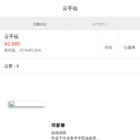
云手仙
主图(
1
/
1
)
>
细节图(
1
/
1
)
云手仙
¥2,680
讨论
心愿单
数码版，
45.0x65.0cm
运费：
¥
邓新黎
祖籍湖南
毕业于中央美术学院油画系