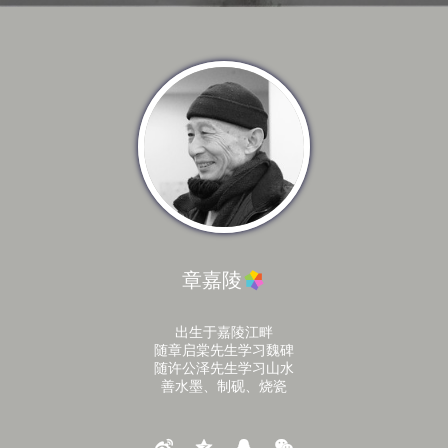
章嘉陵
出生于嘉陵江畔
随章启棠先生学习魏碑
随许公泽先生学习山水
善水墨、制砚、烧瓷