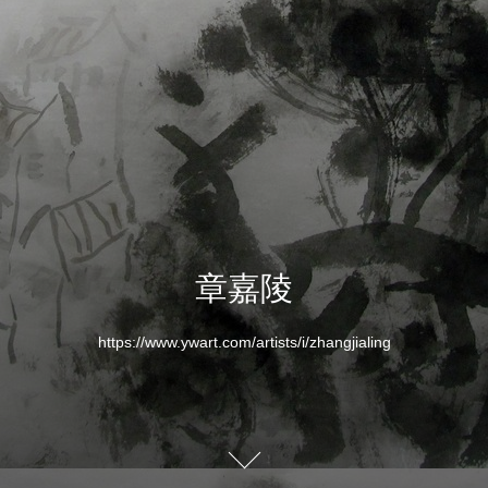
章嘉陵
https://www.ywart.com/artists/i/zhangjialing