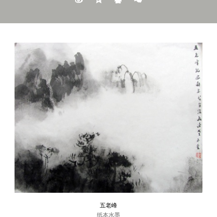
五老峰
纸本水墨