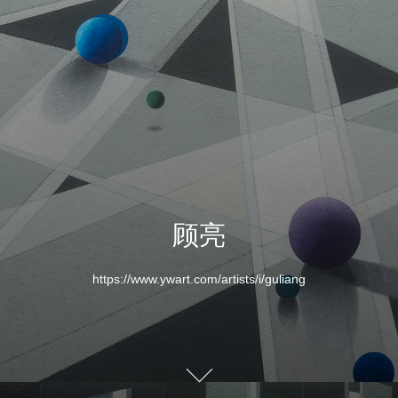
顾亮
https://www.ywart.com/artists/i/guliang