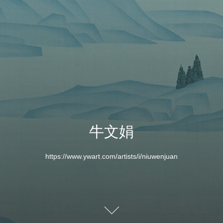
牛文娟
https://www.ywart.com/artists/i/niuwenjuan