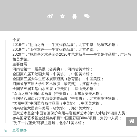
个展
2016年：“他山之石——牛文娟作品展”，北京中华世纪坛艺术馆；
2019年：“山何本色——牛文娟作品展”，北京名贤汇。
2020年：“林若熹艺术基金会2020年艺术新星——牛文娟作品展”，广州尚
榕美术馆。
主要群展
河南省第十一届美展（省美协），河南省美术馆；
全国第八届工笔画大展（中美协），中国美术馆；
全国第三届大学生艺术展演银奖（教育部），中国美院；
河南省第三届大学生艺术展演（最高奖），河南大学；
全国第三届工笔山水画展（中美协），唐山美术馆；
“泰山之尊”全国山水画展（中美协），山东泰安美术馆；
全国第八届西部大地情美术作品展（中美协），北京军事博物馆；
“美丽中国”中国重彩画作品展（中美协），中国美术馆；
河南省第六届青年美展（省美协），郑州美术馆；
国家艺术基金“中国岩画保护利用与岩画新艺术创作人才培养”项目人员；
参与国家艺术基金社科类项目“中国重彩画30年”项目，为其中人员；
“为了一片蓝天”环保主题展，北京81美术馆；
她叙——女性艺术家展，南京宣和美术馆；
查看更多
“中国画名家邀请展”，西班牙马德里；