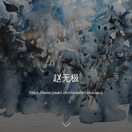
赵无极
https://www.ywart.com/artists/i/zhaowuji