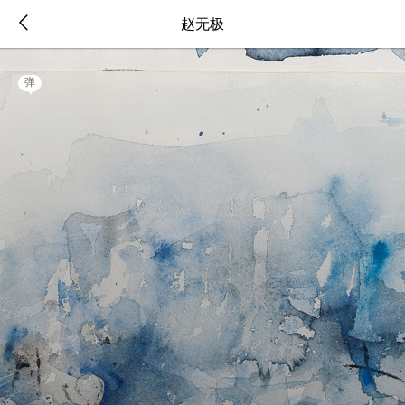
赵无极
弹