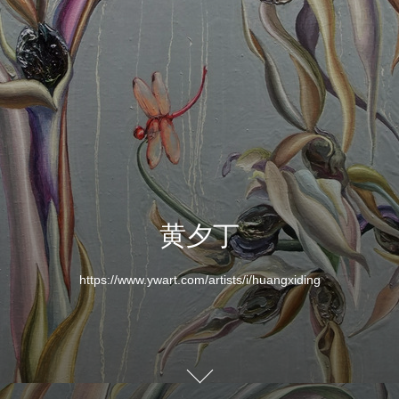
黄夕丁
https://www.ywart.com/artists/i/huangxiding