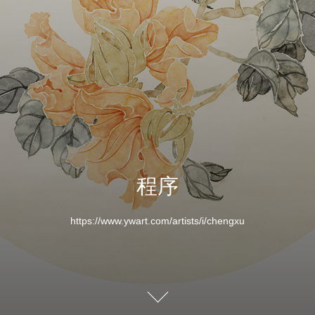
程序
https://www.ywart.com/artists/i/chengxu