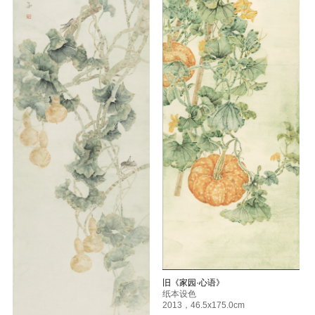
旧《家园·心语》
纸本设色
2013
，
46.5x175.0cm