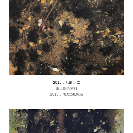
2014
中国新锐绘画奖十周年邀请展 HI艺术中心 北京
社会风景——当代艺术专题研究展 国际文化艺术品交流中心 成都
旋构塔——中国青年艺术家推介展 时代美术馆 北京
常青藤计划——首届青年艺术家推介展 中间美术馆 北京
2013
城市幻象——第三届重庆青年美术双年展 国泰艺术中心 重庆
自我生成——来自四川美术学院油画系的实验与实践 苏州美术馆 苏州
未来大师发现展 文轩美术馆 成都
2012
绘画2012 千高原艺术空间 成都
未完成的再定义：A现实 SOMEART SPACE 重庆
引爆——CYAP汇报展 国际会展中心 北京
社会风景——首届苏州金鸡湖双年展 巴塞美术馆 苏州
2015：无题 之二
2011
境界——当代艺术展 嶺空间 重庆
纸上综合材料
看望未来——“文轩奖学金”作品展 文轩美术馆 成都
2015
，
78.0x58.0cm
旋转木马——第三届中国新锐绘画奖作品展 时代美术馆 北京
2010
当代艺术邀请展 四川美院油画系CAEA美术馆 重庆
四川美术学院七十年校庆作品展 四川美术学院 重庆
2009