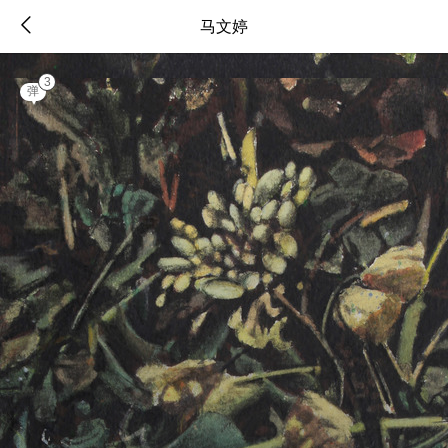
马文婷
3
弹