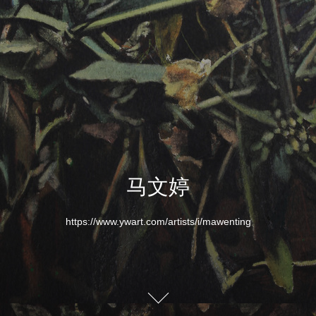
马文婷
https://www.ywart.com/artists/i/mawenting