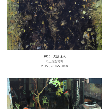
各自话语——当代艺术作品展 长安美术馆 重庆
在场三十年——四川美术学院师生作品展 京都美术馆 东京 日本
中国情境——重庆驿站当代艺术大展 501当代艺术中心 重庆
2008
罗中立奖学金获奖作品展 北京大学百年世纪讲堂 北京
罗中立奖学金 重庆美术馆 重庆
2015：无题 之六
纸上综合材料
2015
，
78.0x58.0cm