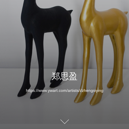
郑思盈
https://www.ywart.com/artists/i/zhengsiying