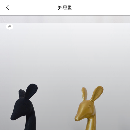
郑思盈
弹