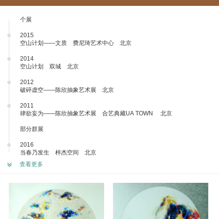
个展
2015
空山计划——文质 费尼琦艺术中心 北京
2014
空山计划 双城 北京
2012
破碎虚空——陈欣抽象艺术展 北京
2011
肆欲妄为——陈欣抽象艺术展 合艺典藏UA TOWN 北京
部分群展
2016
当春乃发生 梓杰空间 北京
查看更多
2015
纸上作品展第二回 作者画廊 北京
2014
艺尚重庆——国际当代艺术双年展 阳光世纪 重庆
万象——ART新势力跨界展 悦美术馆 北京
咂摸——青年一代的视角 一道空间 北京