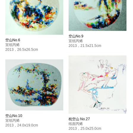
自我关系——我们是乌托邦有机体 三亚今日艺术汇 三亚
已知开始三人展 悦文空间 北京
繁星计划——第二届V时代青年当代艺术展 树美术馆 北京
2013
万象——呼吸一起艺术跨界展 今日美术馆 北京
2012
空山No.9
空山No.6
中国未来 北京时代美术馆 北京
宣纸丙烯
宣纸丙烯
游园君梦第二回——目的地四人展 目的地艺术空间 北京
2013
，
21.5x21.5cm
2013
，
26.5x26.5cm
游园君梦第一回——目的地五人展 目的地艺术空间 北京
黑蓝空间 上海
2009
城市领袖北京艺术沙龙展——第12届北京国际艺术博览会 北京
中德艺术交流展——对话三误解的建构与解构 桥舍画廊 北京/耶拿
2008
中韩艺术交流展 上上国际美术馆 北京
根尚国际艺术空间常规展——寒流2 北京
五环下的聚合——中国当代艺术展 北辰时代名门 北京
梦想与现实 月亮河当代艺术馆 北京
惊绽 纽约艺术空间 北京
空山No.10
2007
枕空山 No.27
宣纸丙烯
文化艺术展 广州
纸面丙烯
2013
，
24.0x19.0cm
2013
，
25.0x25.0cm
2006