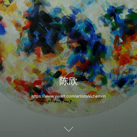
陈欣
https://www.ywart.com/artists/i/chenxin