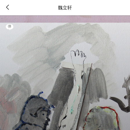
魏立轩
弹