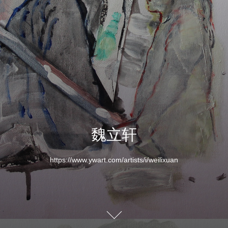
魏立轩
https://www.ywart.com/artists/i/weilixuan