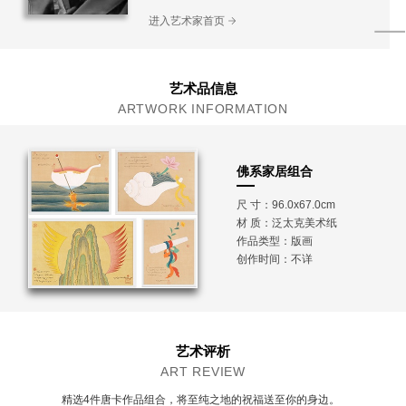
底蕴深厚的学者；有着丰富雪域精品文玩的收藏
进入艺术家首页
家、藏学专家、藏传佛教格鲁派活佛；善播妙音
的歌者。
艺术品信息
ARTWORK INFORMATION
佛系家居组合
尺 寸：96.0x67.0cm
材 质：
泛太克美术纸
作品类型：版画
创作时间：不详
艺术评析
ART REVIEW
精选4件唐卡作品组合，将至纯之地的祝福送至你的身边。