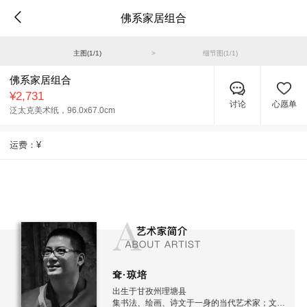
佛系家居组合
主图(
1
/
1
)
>
细节图(
1
/
1
)
佛系家居组合
¥2,731
讨论
心愿单
泛太克美术纸，
96.0x67.0cm
运费：
¥
耷·琼培
出生于甘孜州理塘县
集书法、绘画、诗文于一身的当代艺术家；文化