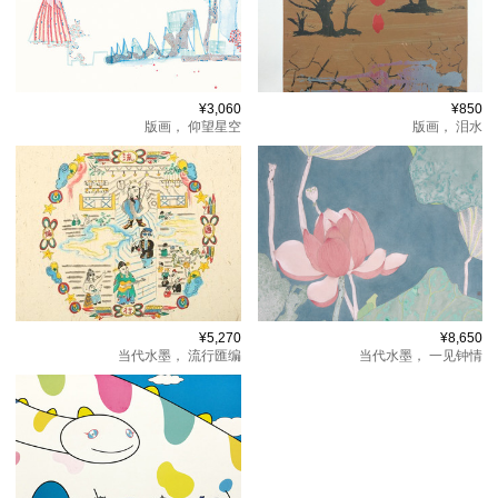
¥3,060
¥850
版画，
仰望星空
版画，
泪水
¥5,270
¥8,650
当代水墨，
流行匯编
当代水墨，
一见钟情