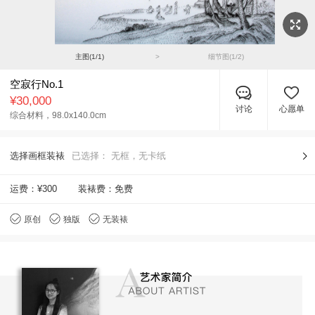
主图(
1
/
1
)
>
细节图(
1
/
2
)
空寂行No.1
¥30,000
讨论
心愿单
综合材料，
98.0x140.0cm
选择画框装裱
已选择：
无框，无卡纸
运费：
¥300
装裱费：免费
原创
独版
无装裱