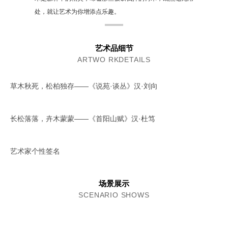
处，就让艺术为你增添点乐趣。
艺术品细节
ARTWO RKDETAILS
草木秋死，松柏独存——《说苑·谈丛》汉·刘向
长松落落，卉木蒙蒙——《首阳山赋》汉·杜笃
艺术家个性签名
场景展示
SCENARIO SHOWS