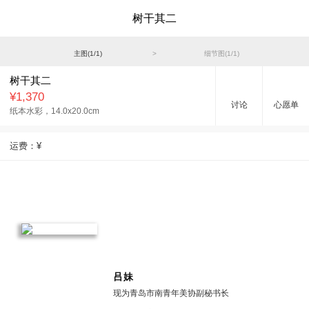
树干其二
主图(
1
/
1
)
>
细节图(
1
/
1
)
树干其二
¥1,370
讨论
心愿单
纸本水彩，
14.0x20.0cm
运费：
¥
吕妹
现为青岛市南青年美协副秘书长