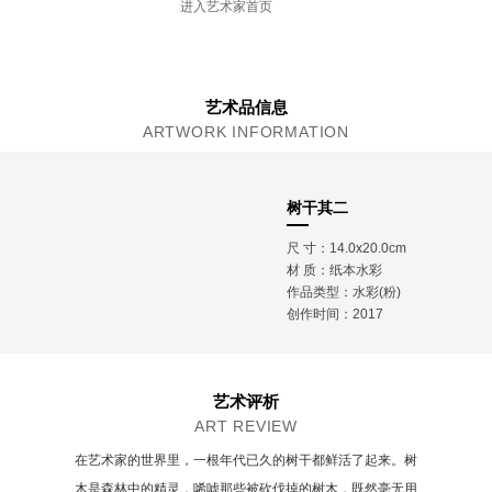
进入艺术家首页
艺术品信息
ARTWORK INFORMATION
树干其二
尺 寸：14.0x20.0cm
材 质：
纸本水彩
作品类型：水彩(粉)
创作时间：2017
艺术评析
ART REVIEW
在艺术家的世界里，一根年代已久的树干都鲜活了起来。树
木是森林中的精灵，唏嘘那些被砍伐掉的树木，既然毫无用