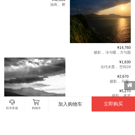
油画，
桥
¥14,760
摄影，
冷与暖，方与圆
¥1,630
当代水墨，
空间2#
¥2,670
摄影，
马背
¥5,270
摄影，
夜星
立即购买
加入购物车
¥10,470
联系客服
购物车
¥14,950
油画，
净·地
摄影，
能量起源
¥15,670
油画，
净·光