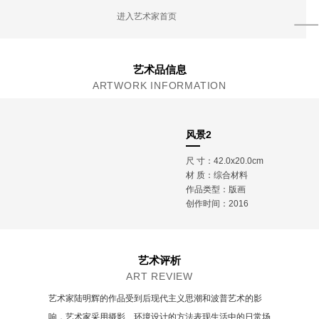
毕业于中国美术学院油画系
进入艺术家首页
执教于苏州工艺美院视觉传达系
艺术品信息
ARTWORK INFORMATION
风景2
尺 寸：42.0x20.0cm
材 质：
综合材料
作品类型：版画
创作时间：2016
艺术评析
ART REVIEW
艺术家陆明辉的作品受到后现代主义思潮和波普艺术的影
响，艺术家采用摄影、环境设计的方法表现生活中的日常场