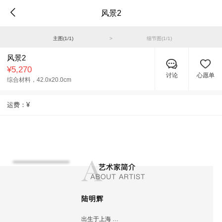
风景2
主图(
1
/
1
)
>
细节图(
1
/
1
)
风景2
¥5,270
讨论
心愿单
综合材料，
42.0x20.0cm
运费：
¥
陆明辉
出生于上海