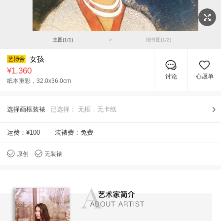
主图(
1
/
1
)
>
细节图(
1
/
2
)
女孩
¥1,360
讨论
心愿单
纸本重彩，
32.0x36.0cm
选择画框装裱
已选择：
无框，无卡纸
运费：
¥100
装裱费：免费
原创
无装裱