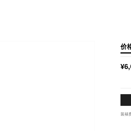
价
¥6,
装裱