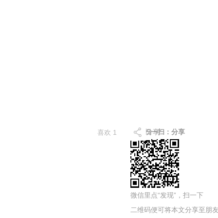
微信扫一扫：分享
分享
喜欢
1
微信里点“发现”，扫一下
二维码便可将本文分享至朋