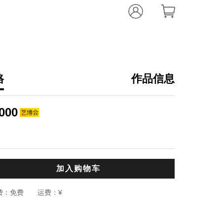
格
作品信息
陈力
律动的身体
,
000
,
综合材料
120
编辑推荐：
陈力的漆画作
加入购物车
感同时，创作
绪，往往将人
费：
免费
运费：
¥
作品的造型，
的漆画在空间