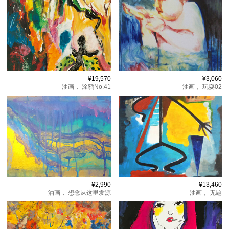
¥19,570
¥3,060
油画，
涂鸦No.41
油画，
玩耍02
¥2,990
¥13,460
油画，
想念从这里发源
油画，
无题