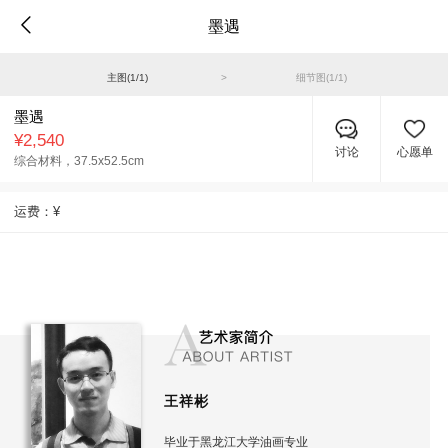
墨遇
主图(
1
/
1
)
>
细节图(
1
/
1
)
墨遇
¥2,540
讨论
心愿单
综合材料，
37.5x52.5cm
运费：
¥
王祥彬
毕业于黑龙江大学油画专业