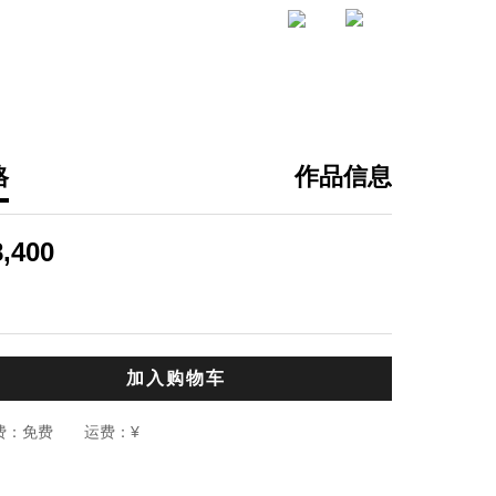
格
作品信息
于德
应无所住而
8,400
,
布面油画
60.0
编辑推荐：
作品通过表现
加入购物车
雅，一个坚硬
寓意着自然界
费：
免费
运费：
¥