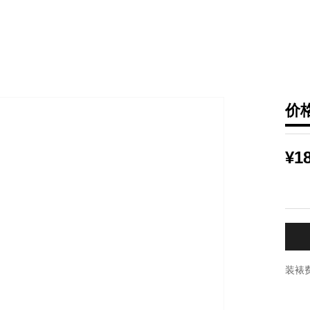
价
¥1
装裱