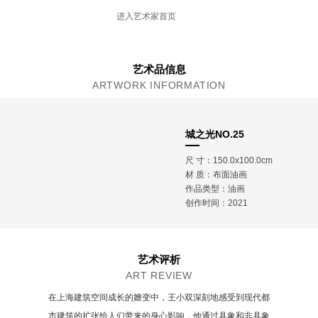
2016年毕业于上海大学美术学院油画系，获硕士
进入艺术家首页
学位
2018年参加中国青年艺术家赴意大利弗洛伦萨驻
留计划
现工作生活于上海
艺术品信息
ARTWORK INFORMATION
城之光NO.25
尺 寸：150.0x100.0cm
材 质：
布面油画
作品类型：油画
创作时间：2021
艺术评析
ART REVIEW
在上海建筑空间成长的嬗变中，王小双深刻地感受到现代都
市建筑的扩张给人们带来的身心影响，他通过具象和非具象