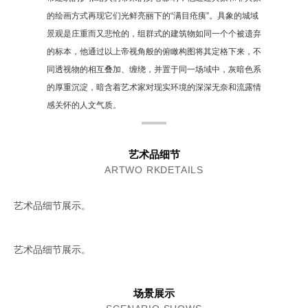
的绘画方式再现它们光鲜亮丽下的“满目疮痍”。具象的城域
景观是庄重而又悲怆的，组群式的建筑物如同一个个被遗弃
的标本，他通过以上帝视角般的俯瞰构图将其定格下来，不
同透视物的相互叠加、缠绕，并置于同一场域中，灰暗色系
的厚重沉淀，暗含着艺术家对现实环境的深深无奈和流露情
感关怀的人文气质。
艺术品细节
ARTWO RKDETAILS
艺术品细节展示。
艺术品细节展示。
场景展示