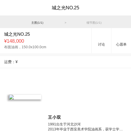
城之光NO.25
主图(
1
/
1
)
>
细节图(
1
/
1
)
城之光NO.25
¥148,000
讨论
心愿单
布面油画，
150.0x100.0cm
运费：
¥
王小双
1991出生于河北沙河
2013年毕业于西安美术学院油画系，获学士学位