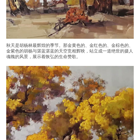
秋天是胡杨林最辉煌的季节。那金黄色的、金红色的、金棕色的、
金紫色的胡杨与湛蓝湛蓝的天空竞相辉映，站立成一道绝世的摄人
魂魄的风景，展示着恢弘的生命赞歌。