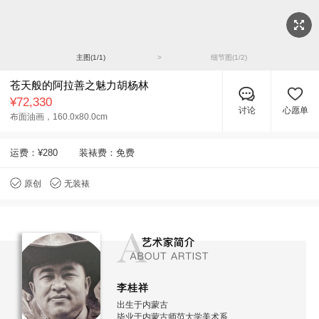
主图(
1
/
1
)
>
细节图(
1
/
2
)
苍天般的阿拉善之魅力胡杨林
¥72,330
讨论
心愿单
布面油画，
160.0x80.0cm
运费：
¥280
装裱费：免费
原创
无装裱
李桂祥
出生于内蒙古
毕业于内蒙古师范大学美术系