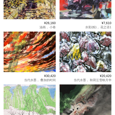
¥26,160
¥7,610
油画，
小巷
水彩(粉)，
花之语1
¥30,420
¥20,420
当代水墨，
叠加的时间
当代水墨，
秋荷泛雪映月华