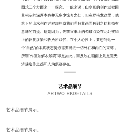
图式三个方面来一一探究。一般来说，山水画的创作过程因
其积淀的深厚本身并无多少惊奇之处，但在罗艳龙这里，他
笔下的山水创作过程却构成我们理解其画面独到之处和饶有
意味的前提。这是因为，先前宣纸上的勾皴点染在此处被绢
上的反复泼染和收拾所取代。在个人心性上，要想到达一
个“自然”的本真状态势必需要抛去一切外在和内在的束缚，
所谓“作画如解衣般礴”即是如此，而反映在画面上则是毫无
矫揉造作之感和人为痕迹存在。
艺术品细节
ARTWO RKDETAILS
艺术品细节展示。
艺术品细节展示。