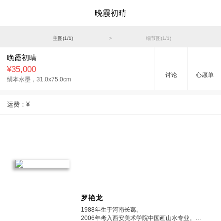
晚霞初晴
主图(
1
/
1
)
>
细节图(
1
/
1
)
晚霞初晴
¥35,000
讨论
心愿单
绢本水墨，
31.0x75.0cm
运费：
¥
罗艳龙
1988年生于河南长葛。
2006年考入西安美术学院中国画山水专业。