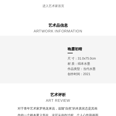
2010年毕业获学士学位，同年考入西安美术学院
进入艺术家首页
中国画山水专业研究生，导师李才根教授。
2013年毕业获硕士学位。
艺术品信息
ARTWORK INFORMATION
晚霞初晴
尺 寸：31.0x75.0cm
材 质：
绢本水墨
作品类型：当代水墨
创作时间：2021
艺术评析
ART REVIEW
对于青年艺术家罗艳龙来说，追随“自然”的本真状态是其画
作的一个根本要义所在，这可从创作过程、个人心性和画面