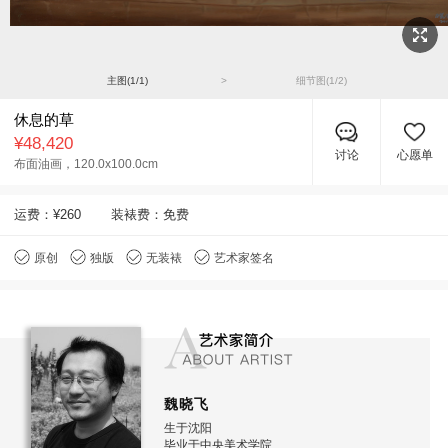
主图(
1
/
1
)
>
细节图(
1
/
2
)
休息的草
¥48,420
讨论
心愿单
布面油画，
120.0x100.0cm
运费：
¥260
装裱费：免费
原创
独版
无装裱
艺术家签名
魏晓飞
生于沈阳
毕业于中央美术学院