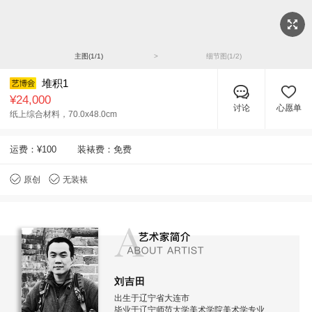
主图(
1
/
1
)
>
细节图(
1
/
2
)
堆积1
¥24,000
讨论
心愿单
纸上综合材料，
70.0x48.0cm
运费：
¥100
装裱费：免费
原创
无装裱
刘吉田
出生于辽宁省大连市
毕业于辽宁师范大学美术学院美术学专业