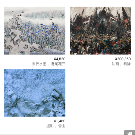
¥4,820
¥200,350
当代水墨，
鸢尾花开
油画，
科隆
¥1,460
摄影，
雪山