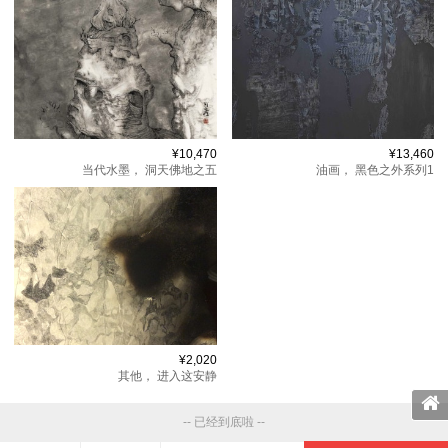
¥10,470
¥13,460
当代水墨，
洞天佛地之五
油画，
黑色之外系列1
¥2,020
其他，
进入这安静
-- 已经到底啦 --