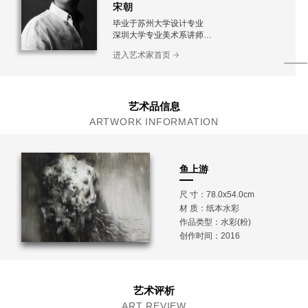
宋朝
毕业于苏州大学设计专业
深圳大学专业美术系讲师
就读TAFE学院视觉艺术系.新南威尔洲.澳大利亚
进入艺术家首页
现为职业画家
艺术品信息
ARTWORK INFORMATION
鱼上游
尺 寸：78.0x54.0cm
材 质：
纸本水彩
作品类型：水彩(粉)
创作时间：2016
艺术评析
ART REVIEW