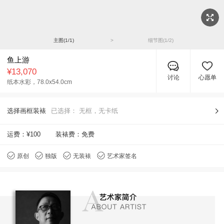
主图(
1
/
1
)
>
细节图(
1
/
2
)
鱼上游
¥13,070
讨论
心愿单
纸本水彩，
78.0x54.0cm
选择画框装裱
已选择：
无框，无卡纸
运费：
¥100
装裱费：免费
原创
独版
无装裱
艺术家签名