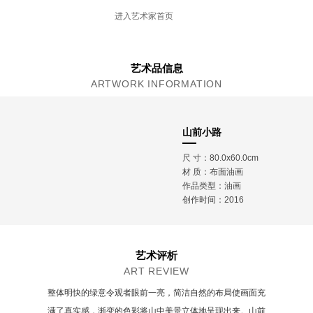
研究生在读
进入艺术家首页
艺术品信息
ARTWORK INFORMATION
山前小路
尺 寸：80.0x60.0cm
材 质：
布面油画
作品类型：油画
创作时间：2016
艺术评析
ART REVIEW
整体明快的绿意令观者眼前一亮，简洁自然的布局使画面充
满了真实感，渐变的色彩将山中美景立体地呈现出来。山前