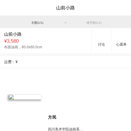
山前小路
主图(
1
/
1
)
>
细节图(
1
/
1
)
山前小路
¥3,580
讨论
心愿单
布面油画，
80.0x60.0cm
运费：
¥
方民
四川美术学院油画系