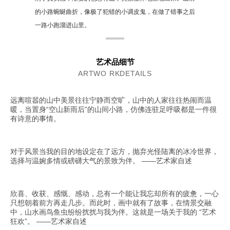
的小路蜿蜒曲折，像极了犯错的小调皮鬼，在做了错事之后
一路小跑溜进山里。
艺术品细节
ARTWO RKDETAILS
远离喧嚣的山中美景往往宁静而空旷，山中的人家往往热闹而温
暖，当置身“空山新雨后”的山间小路，仿佛连驻足呼吸都是一件很
有诗意的事情。
对于风景当我的目的地设定在了远方，抛弃光怪陆离的冰冷世界，
选择与温婉多情或磅礴大气的景致为伴。 ——艺术家自述
欣喜、收获、感慨、感动，总有一个能让我忘却所有的疲惫，一心
只想朝着前方再走几步。而此时，画中就有了故事，在情景交融
中，山水画鸟鱼虫纷纷扰扰与我为伴。这就是一场关于我的 “艺术
狂欢”。 ——艺术家自述