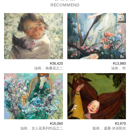
RECOMMEND
¥36,420
¥13,980
油画，
格桑花之二
油画，
听
¥16,060
¥3,970
油画，
女人花系列作品之二
版画，
盛夏-沐浴阳光