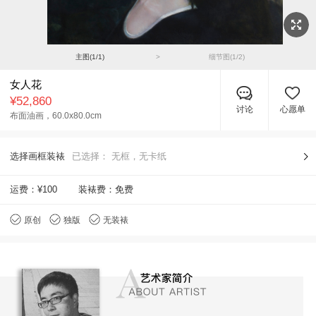
主图(
1
/
1
)
>
细节图(
1
/
2
)
女人花
¥52,860
讨论
心愿单
布面油画，
60.0x80.0cm
选择画框装裱
已选择：
无框，无卡纸
运费：
¥100
装裱费：免费
原创
独版
无装裱