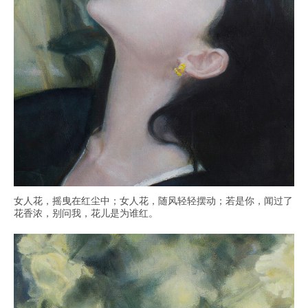
女人花，摇曳在红尘中；女人花，随风轻轻摆动；若是你，闻过了
花香浓，别问我，花儿是为谁红。