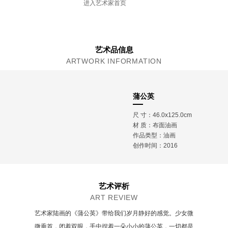
进入艺术家首页
艺术品信息
ARTWORK INFORMATION
蒲公英
尺 寸：46.0x125.0cm
材 质：
布面油画
作品类型：油画
创作时间：2016
艺术评析
ART REVIEW
艺术家陆画的《蒲公英》带给我们岁月静好的感觉。少女微
微垂首，闭着双眼，手中捏着一朵小小的蒲公英，一切都是