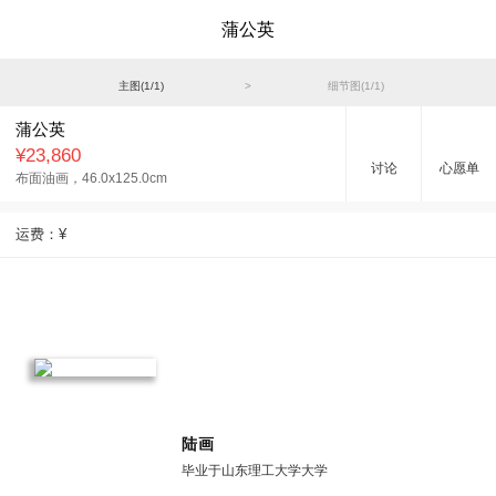
蒲公英
主图(
1
/
1
)
>
细节图(
1
/
1
)
蒲公英
¥23,860
讨论
心愿单
布面油画，
46.0x125.0cm
运费：
¥
陆画
毕业于山东理工大学大学