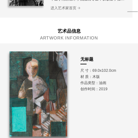
现为江苏省美术馆，江苏油画雕塑院专职画家，
进入艺术家首页
国家一级美术师
艺术品信息
ARTWORK INFORMATION
无标题
尺 寸：69.0x102.0cm
材 质：
木版
作品类型：油画
创作时间：2019