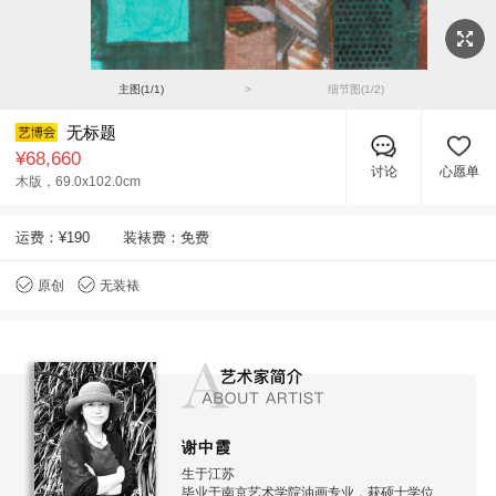
主图(
1
/
1
)
>
细节图(
1
/
2
)
无标题
¥68,660
讨论
心愿单
木版，
69.0x102.0cm
运费：
¥190
装裱费：免费
原创
无装裱
谢中霞
生于江苏
毕业于南京艺术学院油画专业，获硕士学位