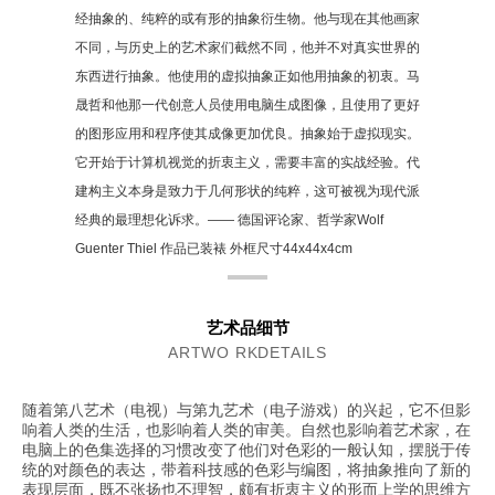
经抽象的、纯粹的或有形的抽象衍生物。他与现在其他画家
不同，与历史上的艺术家们截然不同，他并不对真实世界的
东西进行抽象。他使用的虚拟抽象正如他用抽象的初衷。马
晟哲和他那一代创意人员使用电脑生成图像，且使用了更好
的图形应用和程序使其成像更加优良。抽象始于虚拟现实。
它开始于计算机视觉的折衷主义，需要丰富的实战经验。代
建构主义本身是致力于几何形状的纯粹，这可被视为现代派
经典的最理想化诉求。—— 德国评论家、哲学家Wolf
Guenter Thiel 作品已装裱 外框尺寸44x44x4cm
艺术品细节
ARTWO RKDETAILS
随着第八艺术（电视）与第九艺术（电子游戏）的兴起，它不但影
响着人类的生活，也影响着人类的审美。自然也影响着艺术家，在
电脑上的色集选择的习惯改变了他们对色彩的一般认知，摆脱于传
统的对颜色的表达，带着科技感的色彩与编图，将抽象推向了新的
表现层面，既不张扬也不理智，颇有折衷主义的形而上学的思维方