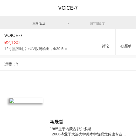
VOICE-7
主图(
1
/
1
)
>
细节图(
1
/
1
)
VOICE-7
¥2,130
讨论
心愿单
12寸黑胶唱片 +UV数码输出，
Φ30.5cm
运费：
¥
马晟哲
1985生于内蒙古鄂尔多斯
2008毕业于大连大学美术学院视觉传达专业获