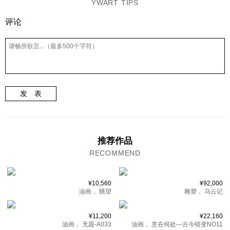
YWART TIPS
评论
发 表
推荐作品
RECOMMEND
¥10,560
¥92,000
油画，
眺望
雕塑，
乌云记
¥11,200
¥22,160
油画，
无题-A033
油画，
意在何处—古今错变NO11