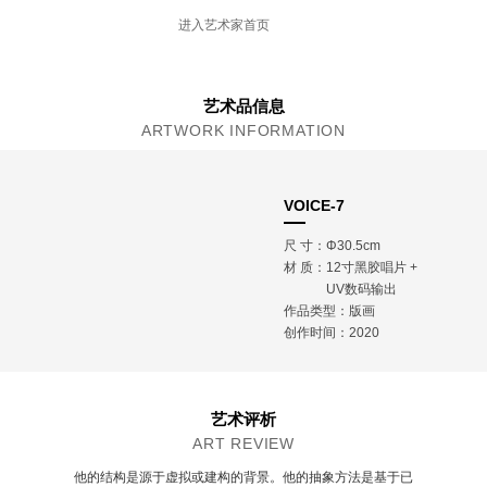
学士学位
进入艺术家首页
现工作生活于北京
艺术品信息
ARTWORK INFORMATION
VOICE-7
尺 寸：Φ30.5cm
材 质：
12寸黑胶唱片 +
UV数码输出
作品类型：版画
创作时间：2020
艺术评析
ART REVIEW
他的结构是源于虚拟或建构的背景。他的抽象方法是基于已