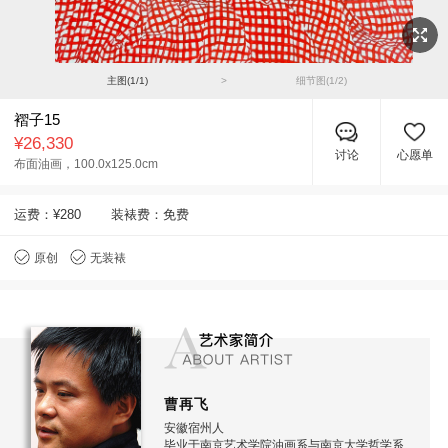
主图(
1
/
1
)
>
细节图(
1
/
2
)
褶子15
¥26,330
讨论
心愿单
布面油画，
100.0x125.0cm
运费：
¥280
装裱费：免费
原创
无装裱
曹再飞
安徽宿州人
毕业于南京艺术学院油画系与南京大学哲学系宗