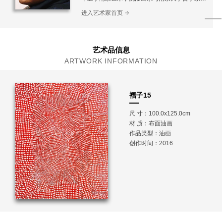
教学系
进入艺术家首页
美国普渡大学访问学者
现任教于上海大学美术学院
艺术品信息
ARTWORK INFORMATION
褶子15
尺 寸：100.0x125.0cm
材 质：
布面油画
作品类型：油画
创作时间：2016