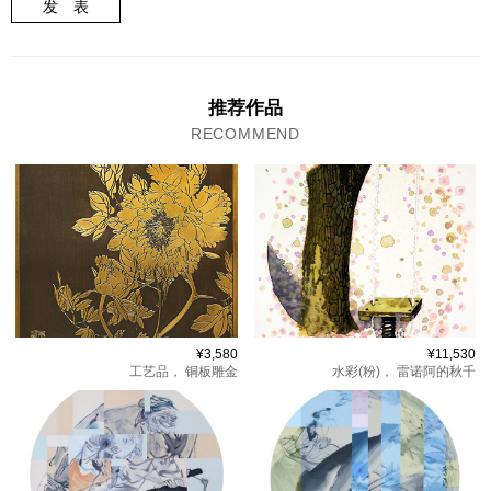
发 表
推荐作品
RECOMMEND
¥3,580
¥11,530
工艺品，
铜板雕金
水彩(粉)，
雷诺阿的秋千