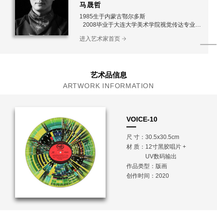
马晟哲
1985生于内蒙古鄂尔多斯
2008毕业于大连大学美术学院视觉传达专业获
学士学位
进入艺术家首页
现工作生活于北京
艺术品信息
ARTWORK INFORMATION
VOICE-10
尺 寸：30.5x30.5cm
材 质：
12寸黑胶唱片 +
UV数码输出
作品类型：版画
创作时间：2020