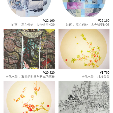
¥22,160
¥22,160
油画，
意在何处—古今错变NO9
油画，
意在何处—古今错变NO3
¥20,420
¥1,760
当代水墨，
凝固的时间与呐喊的麻雀
当代水墨，
桃枝夭夭