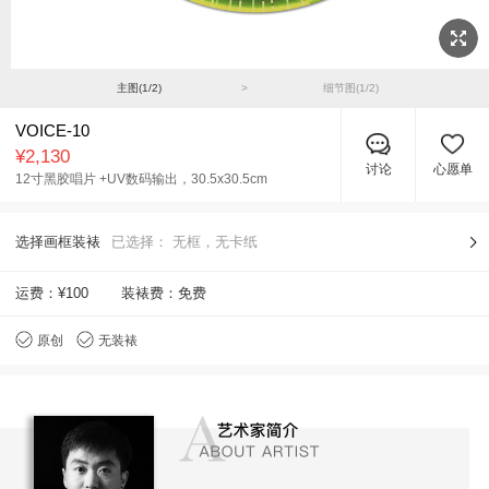
主图(
1
/
2
)
>
细节图(
1
/
2
)
VOICE-10
¥2,130
讨论
心愿单
12寸黑胶唱片 +UV数码输出，
30.5x30.5cm
选择画框装裱
已选择：
无框，无卡纸
运费：
¥100
装裱费：免费
原创
无装裱