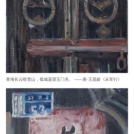
青海长云暗雪山，孤城遥望玉门关。 ——唐·王昌龄《从军行》