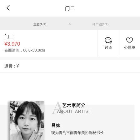
门二
主图(
1
/
1
)
>
细节图(
1
/
1
)
门二
¥3,970
讨论
心愿单
布面油画，
60.0x80.0cm
运费：
¥
吕妹
现为青岛市南青年美协副秘书长