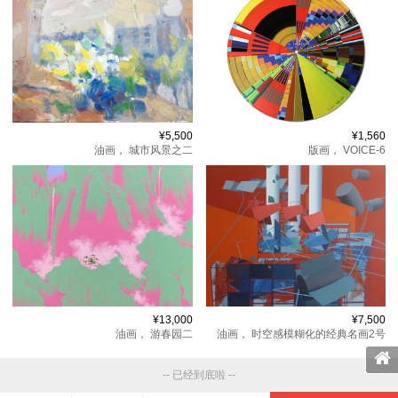
¥5,500
¥1,560
油画，
城市风景之二
版画，
VOICE-6
¥13,000
¥7,500
油画，
游春园二
油画，
时空感模糊化的经典名画2号
-- 已经到底啦 --