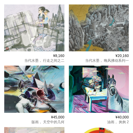
¥8,160
¥20,160
当代水墨，
行走之间之二
当代水墨，
晚风拂动系列一
¥45,000
¥40,000
版画，
天空中的几何
油画，
匆匆 2