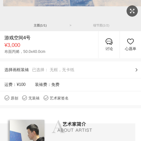
主图(
1
/
1
)
>
细节图(
1
/
2
)
游戏空间4号
¥3,000
讨论
心愿单
布面丙烯，
50.0x40.0cm
选择画框装裱
已选择：
无框，无卡纸
运费：
¥100
装裱费：免费
原创
无装裱
艺术家签名