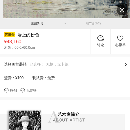
主图(
1
/
1
)
>
细节图(
1
/
2
)
墙上的粉色
¥48,160
讨论
心愿单
木版，
60.0x60.0cm
选择画框装裱
已选择：
无框，无卡纸
运费：
¥100
装裱费：免费
原创
无装裱