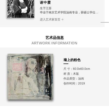
谢中霞
生于江苏
毕业于南京艺术学院油画专业，获硕士学位
现为江苏省美术馆，江苏油画雕塑院专职画家，
进入艺术家首页
国家一级美术师
艺术品信息
ARTWORK INFORMATION
墙上的粉色
尺 寸：60.0x60.0cm
材 质：
木版
作品类型：油画
创作时间：2019