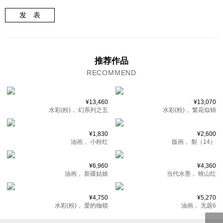
发 表
推荐作品
RECOMMEND
¥13,460
¥13,070
水彩(粉)，
幻系列之五
水彩(粉)，
繁花似锦
¥1,830
¥2,600
油画，
小粉红
版画，
裂（14）
¥6,960
¥4,360
油画，
新疆姑娘
当代水墨，
映山红
¥4,750
¥5,270
水彩(粉)，
爱的枷锁
油画，
无题6