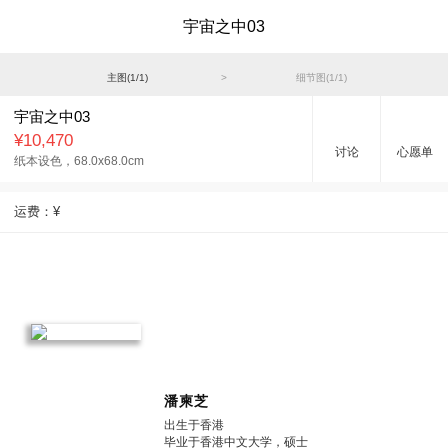
宇宙之中03
主图(
1
/
1
)
>
细节图(
1
/
1
)
宇宙之中03
¥10,470
讨论
心愿单
纸本设色，
68.0x68.0cm
运费：
¥
潘柬芝
出生于香港
毕业于香港中文大学，硕士