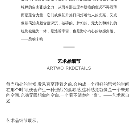
纯粹的自由张扬之力，从而令那些原本娇艳的色调不再浅薄
而是蕴含力量，它们或像初升旭日闪烁着动人的光亮，又或
像暮霭泊舟般含蓄深沉，破碎的、梦幻的、无力的和挣扎的
统统被融为一体，是浩瀚宇宙，也是渺小内心的敏感角落。
——桑榆未晚
艺术品细节
ARTWO RKDETAILS
每当独处的时候,发呆直至睡着之前,会构成一个很好的思考的时间,
在那个时间,便会产生一种强烈的孤独感,这种感觉就像是一个未知
的空间,充满无限想象的空白,一个看不清楚的 “窗”。——艺术家自
述
艺术品细节展示。